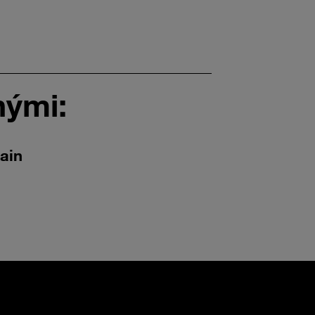
nými:
ain