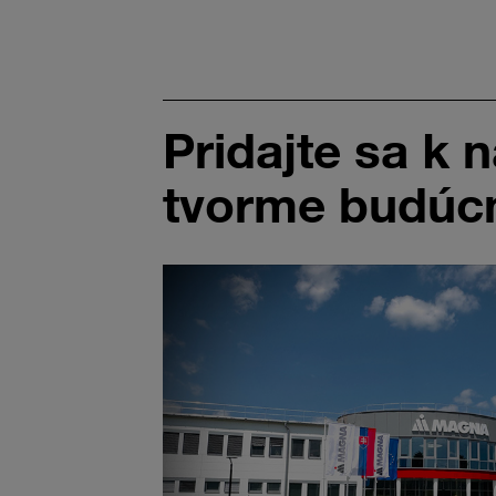
Pridajte sa k
tvorme budúcn