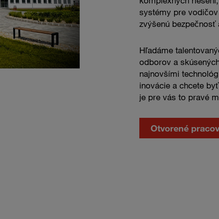
komplexných riešení, 
systémy pre vodičov 
zvýšenú bezpečnosť 
Hľadáme talentovanýc
odborov a skúsených 
najnovšími technológ
inovácie a chcete b
je pre vás to pravé m
Otvorené pracov