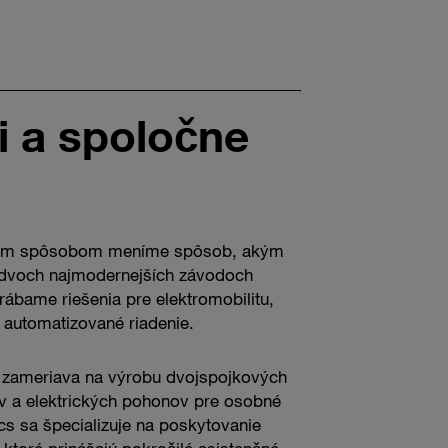
i a spoločne
ným spôsobom meníme spôsob, akým
V dvoch najmodernejších závodoch
ábame riešenia pre elektromobilitu,
 automatizované riadenie.
a zameriava na výrobu dvojspojkových
v a elektrických pohonov pre osobné
cs sa špecializuje na poskytovanie