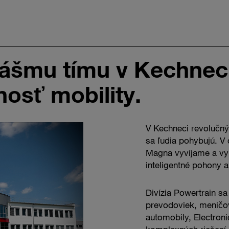
 nášmu tímu v Kechnec
osť mobility.
V Kechneci revoluč
sa ľudia pohybujú. 
Magna vyvíjame a vyr
inteligentné pohony a
Divízia Powertrain s
prevodoviek, meničo
automobily, Electroni