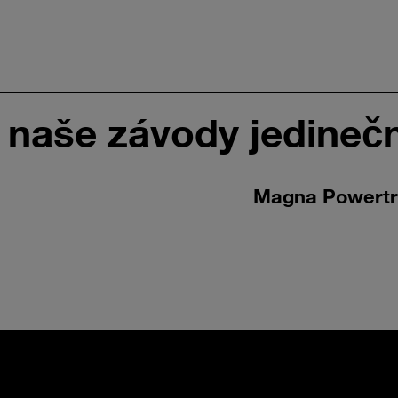
bí naše závody jedineč
Magna Powertr