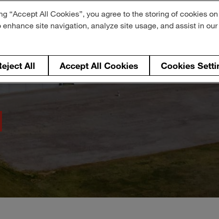
ng “Accept All Cookies”, you agree to the storing of cookies on
o enhance site navigation, analyze site usage, and assist in ou
ľkom. S nami.
nášmu tímu.
eject All
Accept All Cookies
Cookies Setti