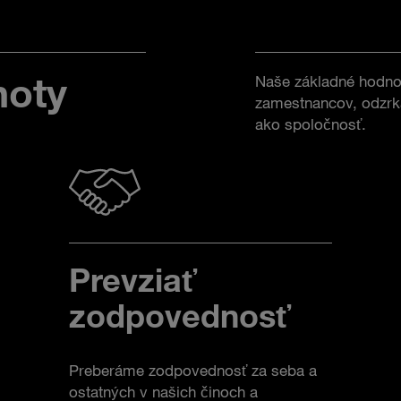
noty
Naše základné hodnot
zamestnancov, odzrka
ako spoločnosť.
Prevziať
zodpovednosť
Preberáme zodpovednosť za seba a
ostatných v našich činoch a