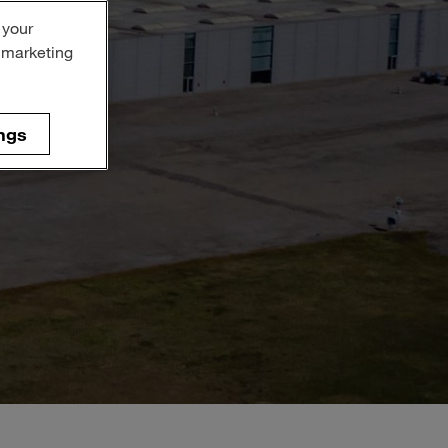
 your
r marketing
ngs