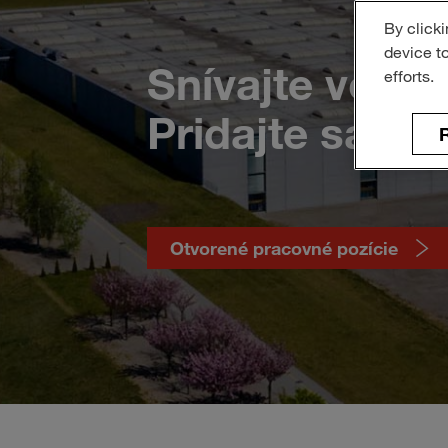
By clicki
device t
Snívajte vo ve
efforts.
Pridajte sa k 
R
Otvorené pracovné pozície