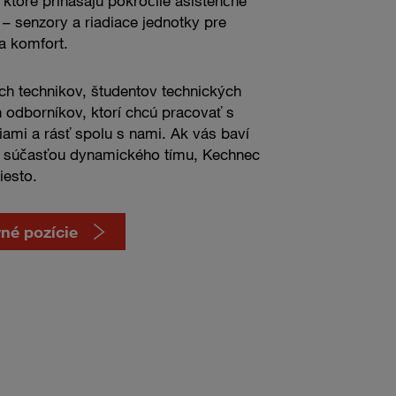
ktoré prinášajú pokročilé asistenčné
– senzory a riadiace jednotky pre
a komfort.
h technikov, študentov technických
odborníkov, ktorí chcú pracovať s
iami a rásť spolu s nami. Ak vás baví
yť súčasťou dynamického tímu, Kechnec
iesto.
né pozície