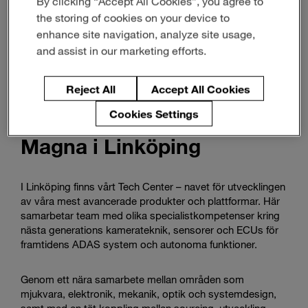
By clicking “Accept All Cookies”, you agree to
the storing of cookies on your device to
enhance site navigation, analyze site usage,
and assist in our marketing efforts.
Reject All
Accept All Cookies
Cookies Settings
Magna i Linköping
I Linköping finns vårt Tech Center – navet för utvecklingen
av våra mest avancerade produkter och plattformar. Här
samarbetar team med olika specialistkompetenser kring
nästa generations kamerateknik, sensorer och ECUs för
framtidens ADAS system och autonoma funktioner.
Genom ett nära samarbete mellan områden som
mjukvara, elektronik, mekanik, optik och systemdesign,